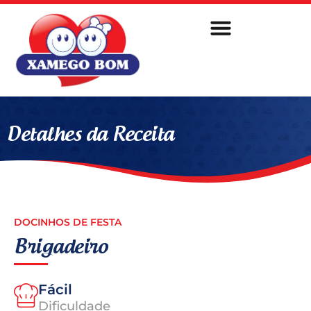
Sobre Nós
Fale Conosco
Detalhes da Receita
DOCINHOS DE FESTA
Brigadeiro
Fácil
Dificuldade