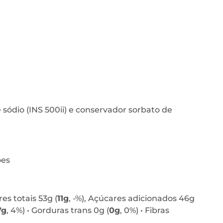
 sódio (INS 500ii) e conservador sorbato de
ões
es totais 53g (
11g
, -%), Açúcares adicionados 46g
7g
, 4%) • Gorduras trans 0g (
0g
, 0%) • Fibras