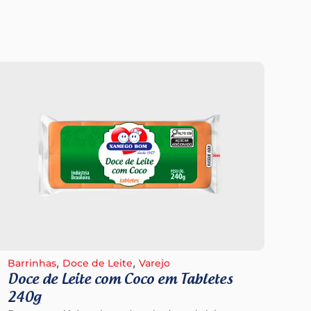
,
,
Barrinhas
Doce de Leite
Varejo
Bar
Doce de Leite com Coco em Tabletes
Do
Par
240g
pas