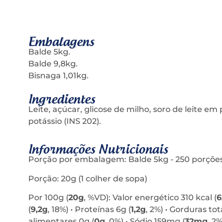
Embalagens
Balde 5kg.
Balde 9,8kg.
Bisnaga 1,01kg.
Ingredientes
Leite, açúcar, glicose de milho, soro de leite e
potássio (INS 202).
Informações Nutricionais
Porção por embalagem: Balde 5kg - 250 porções 
Porção: 20g (1 colher de sopa)
Por 100g (
20g
, %VD): Valor energético 310 kcal (
6
(
9,2g
, 18%) • Proteínas 6g (
1,2g
, 2%) • Gorduras tota
alimentares 0g (
0g
, 0%) • Sódio 159mg (
32mg
, 2%