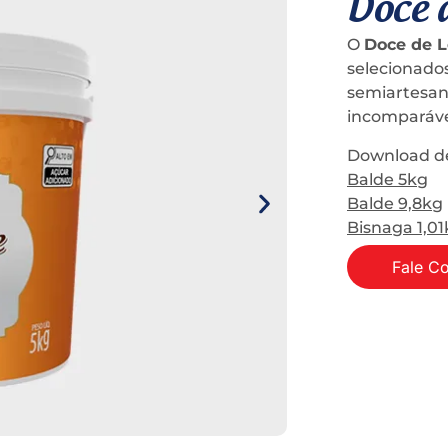
Doce d
O
Doce de 
selecionado
semiartesan
incomparáve
Download de
Balde 5kg
Balde 9,8kg
Bisnaga 1,0
Fale C