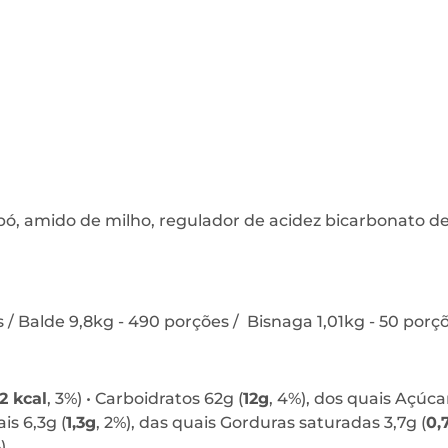
m pó, amido de milho, regulador de acidez bicarbonato de
/ Balde 9,8kg - 490 porções / Bisnaga 1,01kg - 50 porç
2 kcal
, 3%) • Carboidratos 62g (
12g
, 4%), dos quais Açúcar
is 6,3g (
1,3g
, 2%), das quais Gorduras saturadas 3,7g (
0,
).