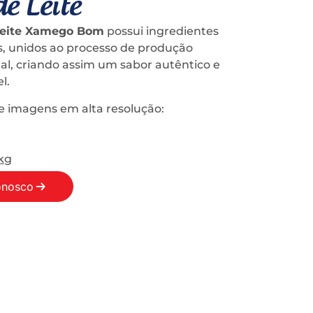
e Leite
Leite Xamego Bom
possui ingredientes
s, unidos ao processo de produção
al, criando assim um sabor autêntico e
l.
 imagens em alta resolução:
1kg
onosco