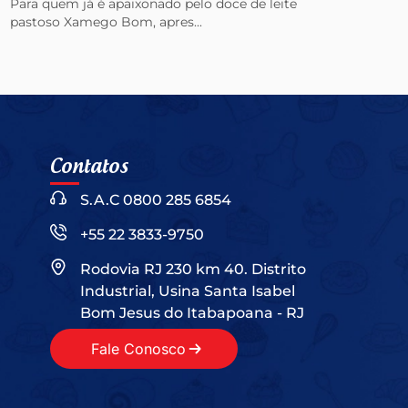
Para quem já é apaixonado pelo doce de leite
pastoso Xamego Bom, apres...
Contatos
S.A.C 0800 285 6854
+55 22 3833-9750
Rodovia RJ 230 km 40. Distrito
Industrial, Usina Santa Isabel
Bom Jesus do Itabapoana - RJ
Fale Conosco