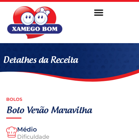
Sobre Nós
Fale Conosco
Detalhes da Receita
BOLOS
Bolo Verão Maravilha
Médio
Dificuldade