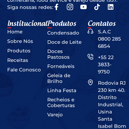
confeitaria, food service e varejo desde 1957.
Siga nossas redes:
Institucional
Produtos
Contatos
Home
S.A.C
Condensado
0800 285
Sobre Nós
Doce de Leite
6854
Produtos
Doces
Pastosos
+55 22
Receitas
3833-
Forneáveis
Fale Conosco
9750
Geleia de
Brilho
Rodovia RJ
230 km 40.
Linha Festa
Distrito
Recheios e
Industrial,
Coberturas
Usina
Varejo
Santa
Isabel Bom